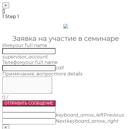
×
[]
1
Step 1
Заявка на участие в семинаре
Имя
your full name
supervisor_account
Телефон
your full name
call
Примечание, вопрос
more details
0
/
ОТПРАВИТЬ СООБЩЕНИЕ
keyboard_arrow_left
Previous
Next
keyboard_arrow_right
×