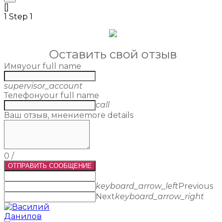
[]
1
Step 1
Оставить свой отзыв
Имя
your full name
supervisor_account
Телефон
your full name
call
Ваш отзыв, мнение
more details
0
/
ОТПРАВИТЬ СООБЩЕНИЕ
keyboard_arrow_left
Previous
Next
keyboard_arrow_right