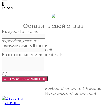
[]
1
Step 1
Оставить свой отзыв
Имя
your full name
supervisor_account
Телефон
your full name
call
Ваш отзыв, мнение
more details
0
/
ОТПРАВИТЬ СООБЩЕНИЕ
keyboard_arrow_left
Previous
Next
keyboard_arrow_right