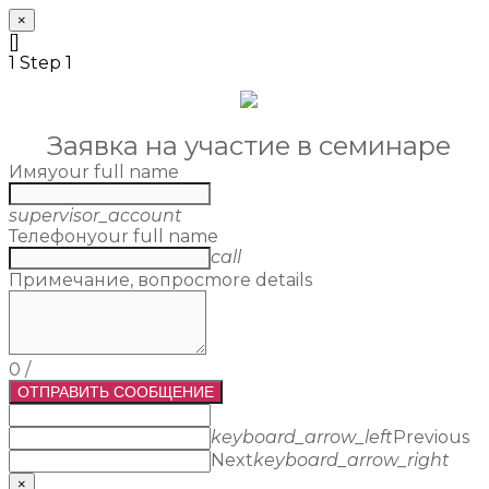
×
[]
1
Step 1
Заявка на участие в семинаре
Имя
your full name
supervisor_account
Телефон
your full name
call
Примечание, вопрос
more details
0
/
ОТПРАВИТЬ СООБЩЕНИЕ
keyboard_arrow_left
Previous
Next
keyboard_arrow_right
×